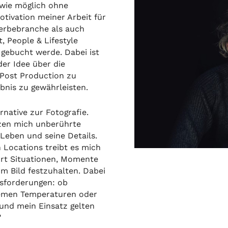
 wie möglich ohne
Motivation meiner Arbeit für
erbebranche als auch
 People & Lifestyle
l gebucht werde. Dabei ist
der Idee über die
 Post Production zu
bnis zu gewährleisten.
rnative zur Fotografie.
zen mich unberührte
Leben und seine Details.
Locations treibt es mich
ort Situationen, Momente
 Bild festzuhalten. Dabei
sforderungen: ob
remen Temperaturen oder
und mein Einsatz gelten
"