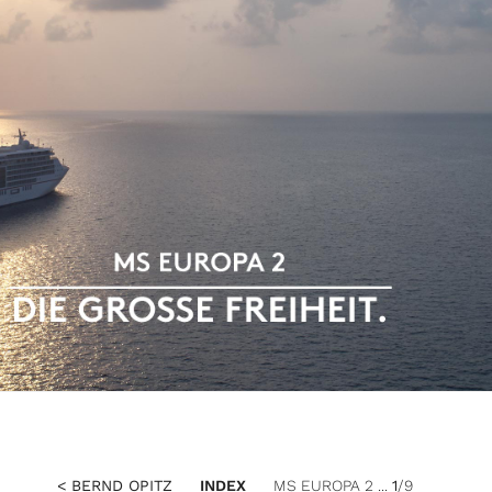
< BERND OPITZ
INDEX
MS EUROPA 2 ...
1
/9