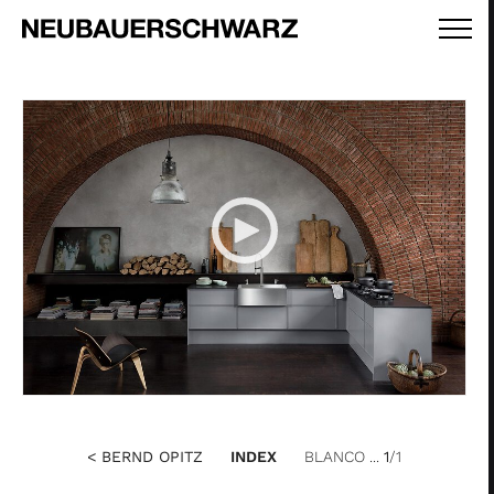
< BERND OPITZ
INDEX
BLANCO ...
1
/1