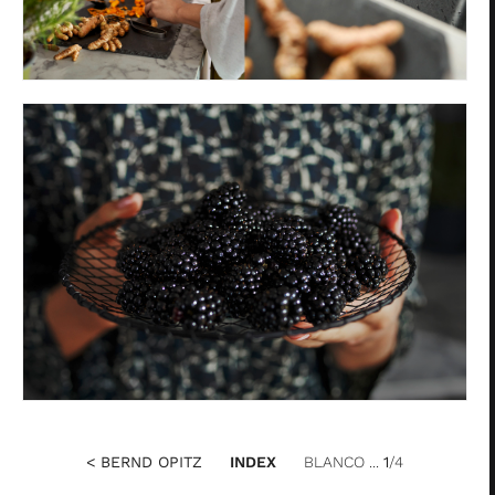
Privacy
< BERND OPITZ
INDEX
BLANCO ...
1
/4